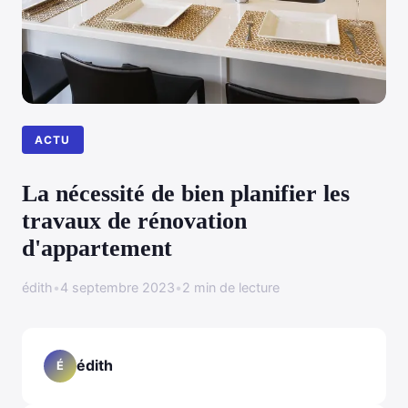
ACTU
La nécessité de bien planifier les
travaux de rénovation
d'appartement
édith
•
4 septembre 2023
•
2 min de lecture
édith
É