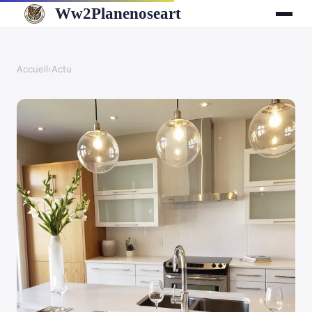
Ww2Planenoseart
Accueil
›
Actu