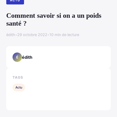
ACTU
Comment savoir si on a un poids
santé ?
édith
•
29 octobre 2022
•
10 min de lecture
édith
É
TAGS
Actu