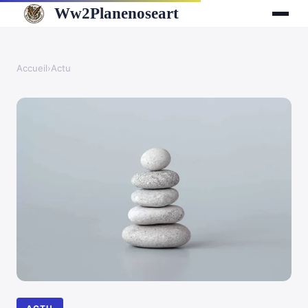
Ww2Planenoseart
Accueil
›
Actu