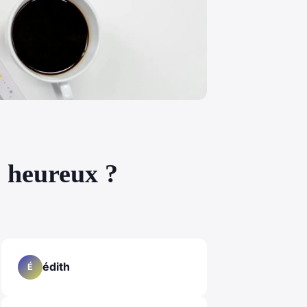
e heureux ?
édith
É