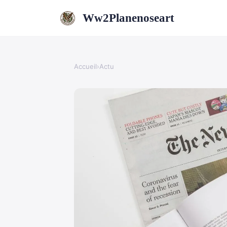
Ww2Planenoseart
Accueil
›
Actu