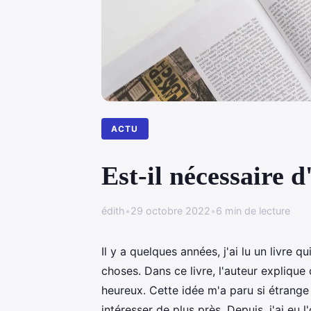
ACTU
Est-il nécessaire 
édith
•
29 octobre 2022
•
6 min de lecture
Il y a quelques années, j'ai lu un livre
choses. Dans ce livre, l'auteur explique
heureux. Cette idée m'a paru si étrange 
intéresser de plus près. Depuis, j'ai e