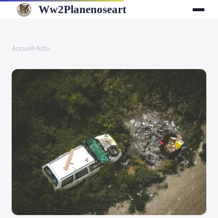
Ww2Planenoseart
Accueil
›
Actu