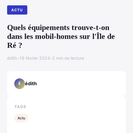
ACTU
Quels équipements trouve-t-on
dans les mobil-homes sur l'Île de
Ré ?
édith
•
19 février 2024
•
2 min de lecture
édith
É
TAGS
Actu