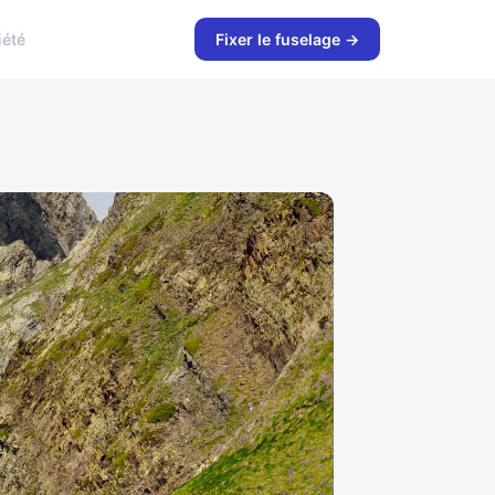
iété
Fixer le fuselage →