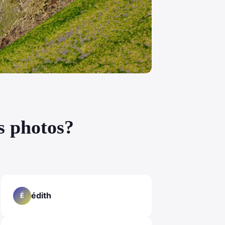
s photos?
édith
É