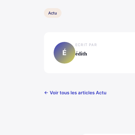
Actu
ECRIT PAR
É
édith
← Voir tous les articles Actu