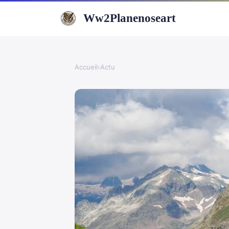
Ww2Planenoseart
Accueil
›
Actu