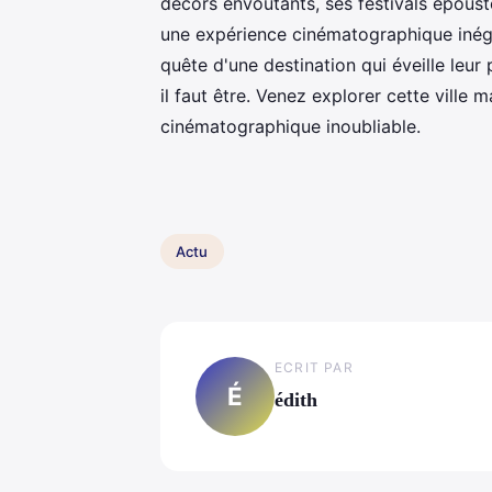
décors envoûtants, ses festivals époust
une expérience cinématographique inéga
quête d'une destination qui éveille leur p
il faut être. Venez explorer cette vill
cinématographique inoubliable.
Actu
ECRIT PAR
É
édith