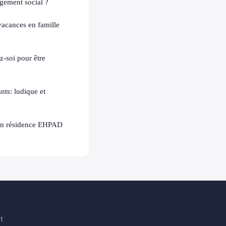
gement social ?
acances en famille
z-soi pour être
nts: ludique et
n résidence EHPAD
t