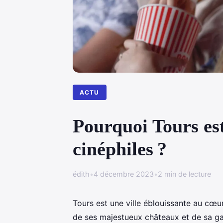
ACTU
Pourquoi Tours est
cinéphiles ?
édith
•
4 décembre 2023
•
2 min de lecture
Tours est une ville éblouissante au cœu
de ses majestueux châteaux et de sa gas