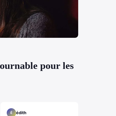
tournable pour les
édith
É