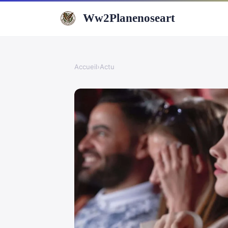
Ww2Planenoseart
Accueil
›
Actu