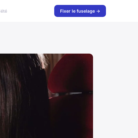
iété
Fixer le fuselage →