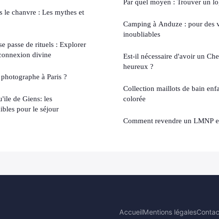
Par quel moyen : Trouver un lo
s le chanvre : Les mythes et
Camping à Anduze : pour des v
inoubliables
se passe de rituels : Explorer
 connexion divine
Est-il nécessaire d'avoir un Che
heureux ?
photographe à Paris ?
Collection maillots de bain enfa
'ile de Giens: les
colorée
bles pour le séjour
Comment revendre un LMNP e
Accueil
Mentions légales
Contac