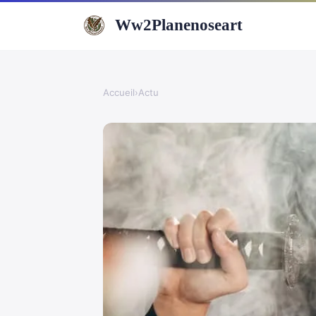
Ww2Planenoseart
Accueil
›
Actu