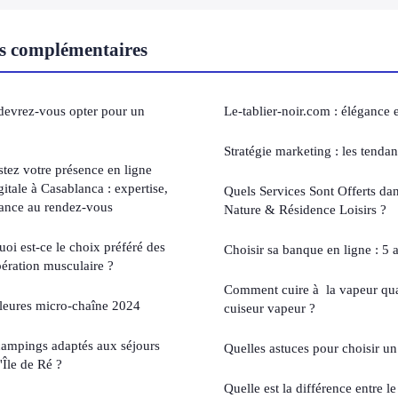
s complémentaires
 devrez-vous opter pour un
Le-tablier-noir.com : élégance 
Stratégie marketing : les tenda
tez votre présence en ligne
itale à Casablanca : expertise,
Quels Services Sont Offerts da
rmance au rendez-vous
Nature & Résidence Loisirs ?
oi est-ce le choix préféré des
Choisir sa banque en ligne : 5 a
pération musculaire ?
Comment cuire à la vapeur qu
lleures micro-chaîne 2024
cuiseur vapeur ?
campings adaptés aux séjours
Quelles astuces pour choisir un 
'Île de Ré ?
Quelle est la différence entre le