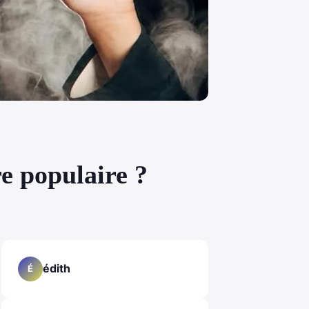
re populaire ?
édith
É