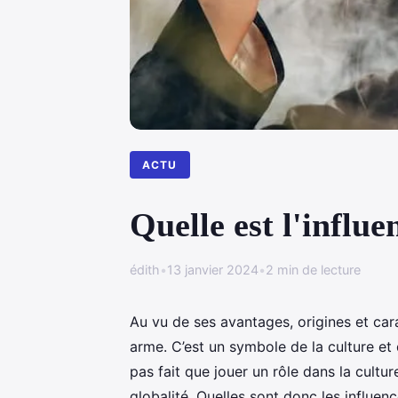
ACTU
Quelle est l'influ
édith
•
13 janvier 2024
•
2 min de lecture
Au vu de ses avantages, origines et cara
arme. C’est un symbole de la culture et de
pas fait que jouer un rôle dans la cultu
globalité. Quelles sont donc les influen