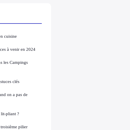
en cuisine
nces à venir en 2024
ns les Campings
stuces clés
and on a pas de
lit-pliant ?
 troisième pilier