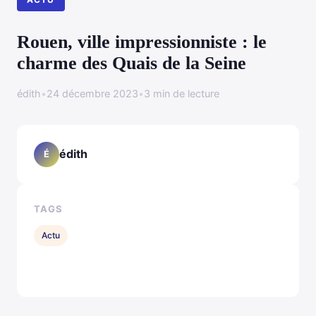
Rouen, ville impressionniste : le
charme des Quais de la Seine
édith
•
24 décembre 2023
•
3 min de lecture
édith
É
TAGS
Actu