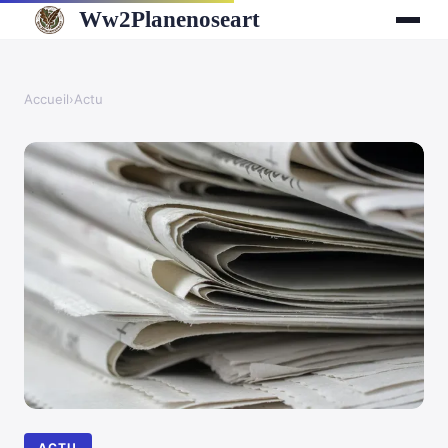
Ww2Planenoseart
Accueil
›
Actu
ACTU