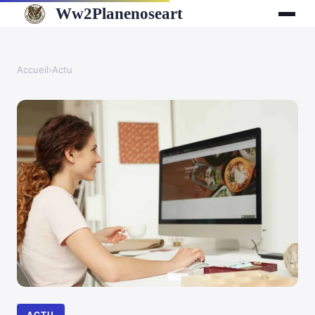
Ww2Planenoseart
Accueil
›
Actu
ACTU