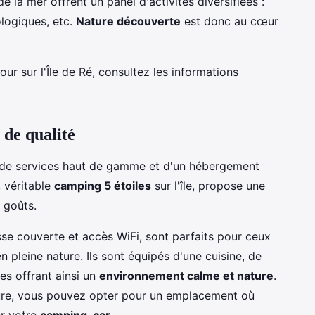
e la mer offrent un panel d'activités diversifiées :
logiques, etc.
Nature découverte
est donc au cœur
jour sur l'Île de Ré, consultez les informations
 de qualité
rer de services haut de gamme et d'un hébergement
 véritable
camping 5 étoiles
sur l'île, propose une
 goûts.
e couverte et accès WiFi, sont parfaits pour ceux
n pleine nature. Ils sont équipés d'une cuisine, de
es offrant ainsi un
environnement calme et nature
.
ture, vous pouvez opter pour un emplacement où
er votre
camping-car
.