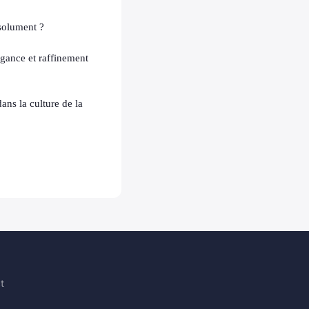
bsolument ?
égance et raffinement
dans la culture de la
t