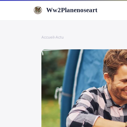
Ww2Planenoseart
Accueil
›
Actu