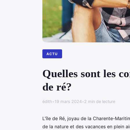
ACTU
Quelles sont les c
de ré?
édith
•
19 mars 2024
•
2 min de lecture
L'île de Ré, joyau de la Charente-Mariti
de la nature et des vacances en plein ai