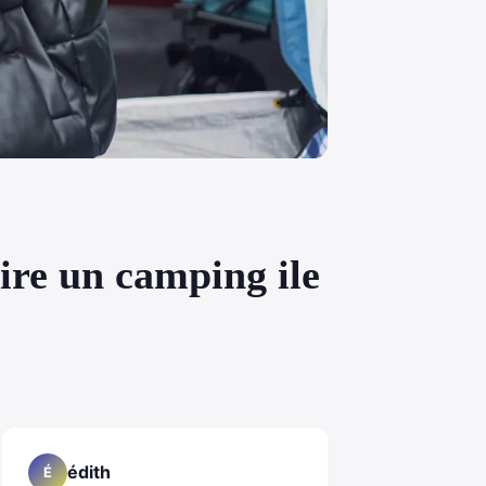
ire un camping ile
édith
É