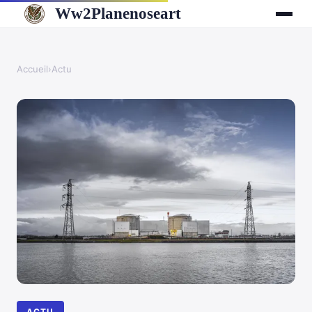
Ww2Planenoseart
Accueil
›
Actu
ACTU