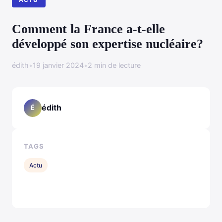
Comment la France a-t-elle
développé son expertise nucléaire?
édith
•
19 janvier 2024
•
2 min de lecture
édith
É
TAGS
Actu