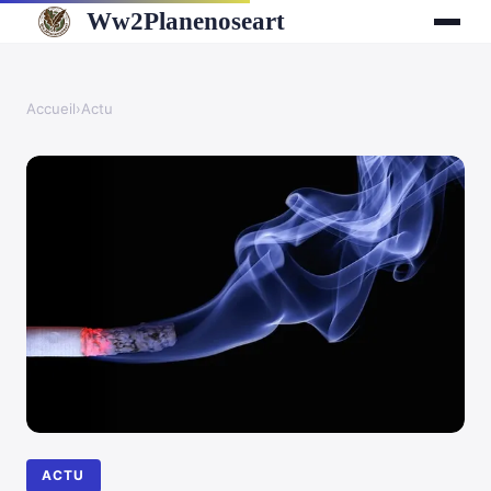
Ww2Planenoseart
Accueil
›
Actu
ACTU