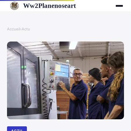
Ww2Planenoseart
Accueil
›
Actu
ACTU