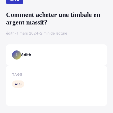
Comment acheter une timbale en
argent massif?
édith
•
1 mars 2024
•
2 min de lecture
édith
É
TAGS
Actu