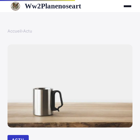
Ww2Planenoseart
Accueil
›
Actu
ACTU