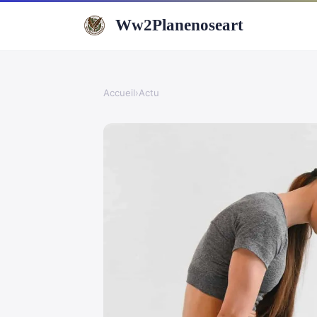
Ww2Planenoseart
Accueil
›
Actu