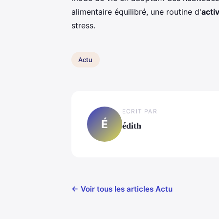
alimentaire équilibré, une routine d'
acti
stress.
Actu
ECRIT PAR
É
édith
← Voir tous les articles Actu