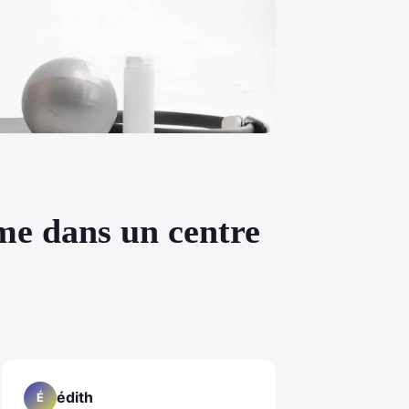
me dans un centre
édith
É