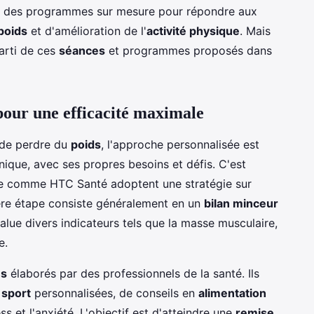
ent des programmes sur mesure pour répondre aux
poids
et d'amélioration de l'
activité physique
. Mais
parti de ces
séances
et programmes proposés dans
our une efficacité maximale
de perdre du
poids
, l'approche personnalisée est
nique, avec ses propres besoins et défis. C'est
me comme HTC Santé adoptent une stratégie sur
ère étape consiste généralement en un
bilan minceur
alue divers indicateurs tels que la masse musculaire,
e.
s
élaborés par des professionnels de la santé. Ils
 sport
personnalisées, de conseils en
alimentation
s et l'anxiété. L'objectif est d'atteindre une
remise